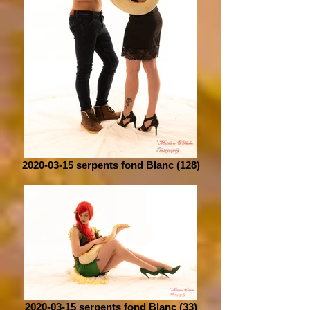
2020-03-15 serpents fond Blanc (128)
2020-03-15 serpents fond Blanc (33)