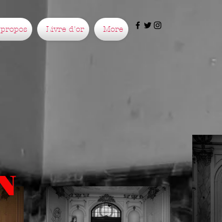
 propos
Livre d'or
More
N